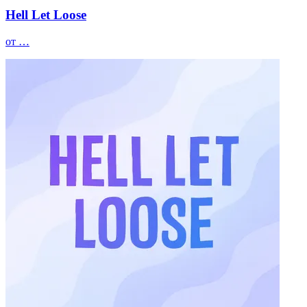
Hell Let Loose
от …