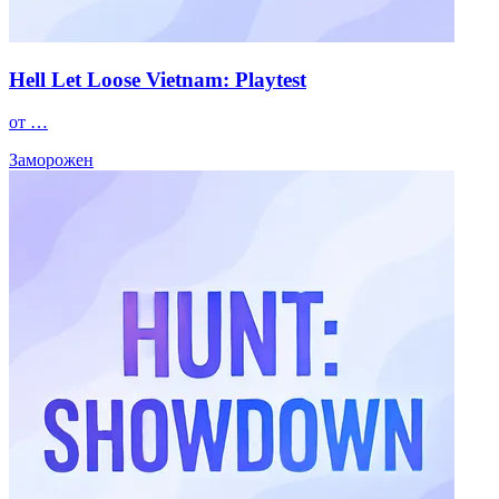
Hell Let Loose Vietnam: Playtest
от …
Заморожен