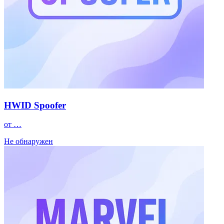
HWID Spoofer
от …
Не обнаружен