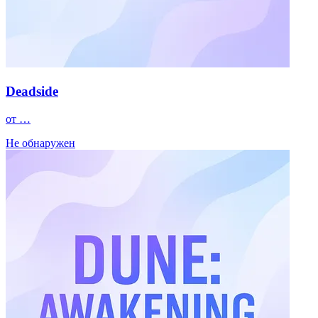
Deadside
от …
Не обнаружен