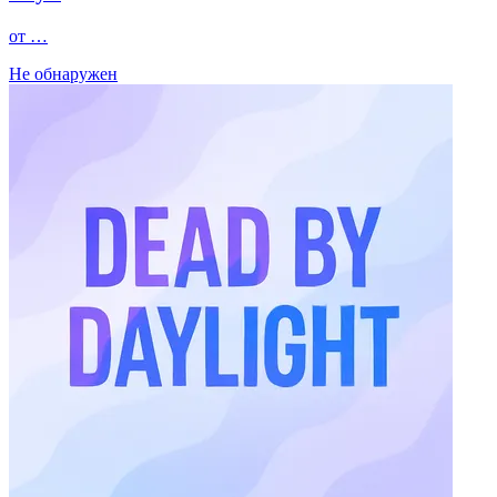
от …
Не обнаружен