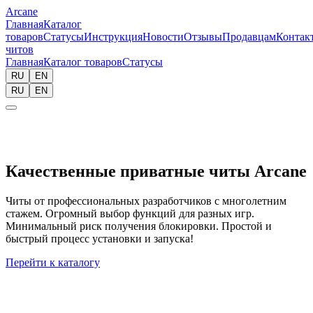
Arcane
Главная
Каталог
товаров
Статусы
Инструкция
Новости
Отзывы
Продавцам
Контак
читов
Главная
Каталог товаров
Статусы
RU
EN
RU
EN
Качественные приватные читы Arcane
Читы от профессиональных разработчиков с многолетним
стажем. Огромный выбор функций для разных игр.
Минимальный риск получения блокировки. Простой и
быстрый процесс установки и запуска!
Перейти к каталогу