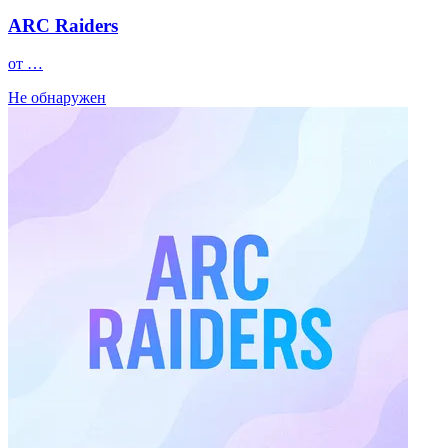
ARC Raiders
от …
Не обнаружен