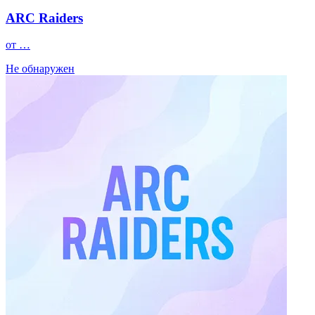
ARC Raiders
от …
Не обнаружен