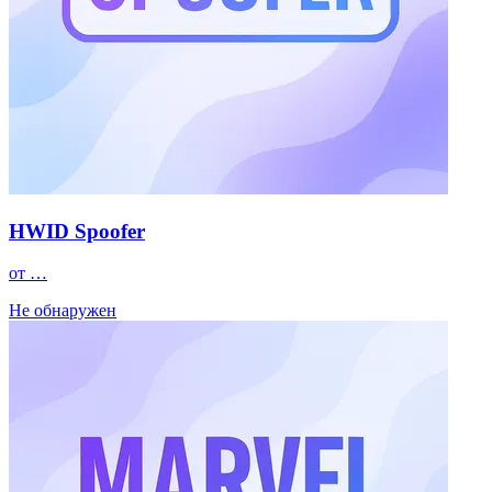
HWID Spoofer
от …
Не обнаружен