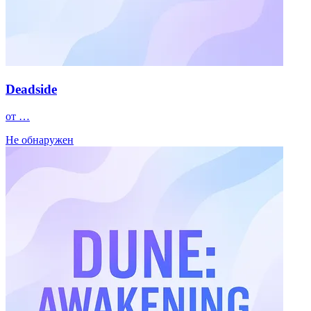
Deadside
от …
Не обнаружен