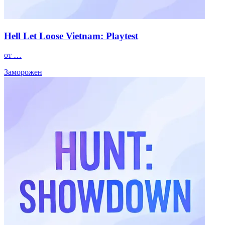
Hell Let Loose Vietnam: Playtest
от …
Заморожен