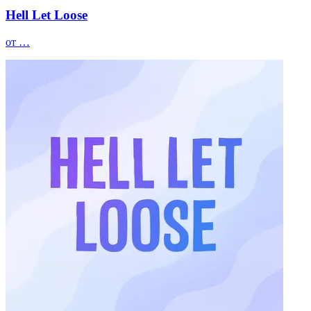
Hell Let Loose
от …