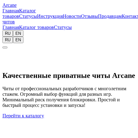
Arcane
Главная
Каталог
товаров
Статусы
Инструкция
Новости
Отзывы
Продавцам
Контак
читов
Главная
Каталог товаров
Статусы
RU
EN
RU
EN
Качественные приватные читы Arcane
Читы от профессиональных разработчиков с многолетним
стажем. Огромный выбор функций для разных игр.
Минимальный риск получения блокировки. Простой и
быстрый процесс установки и запуска!
Перейти к каталогу