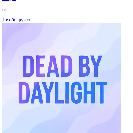
от …
Не обнаружен