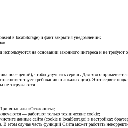
onsent
в localStorage) и факт закрытия уведомлений;
бок.
ни используются на основании законного интереса и не требуют о
тика посещений), чтобы улучшать сервис. Для этого применяется
то соответствует требованию о локализации). Этот сервис подк
ты не загружаются.
«Принять» или «Отклонить»;
ключаются — работают только технические cookie;
истите данные сайта (cookie и localStorage) в настройках брауз
. В этом случае часть функций Сайта может работать некоррект