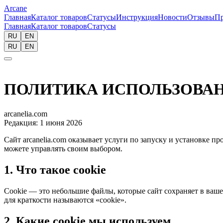
Arcane
Главная
Каталог товаров
Статусы
Инструкция
Новости
Отзывы
П
Главная
Каталог товаров
Статусы
RU
EN
RU
EN
ПОЛИТИКА ИСПОЛЬЗОВАН
arcanelia.com
Редакция: 1 июня 2026
Сайт
arcanelia.com
оказывает услуги по запуску и установке пр
можете управлять своим выбором.
1.
Что такое cookie
Cookie — это небольшие файлы, которые сайт сохраняет в вашем
для краткости называются «cookie».
2.
Какие cookie мы используем