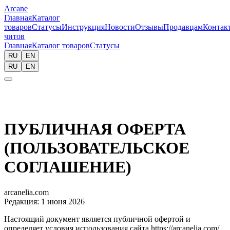
Arcane
Главная
Каталог
товаров
Статусы
Инструкция
Новости
Отзывы
Продавцам
Контак
читов
Главная
Каталог товаров
Статусы
RU
EN
RU
EN
ПУБЛИЧНАЯ ОФЕРТА
(ПОЛЬЗОВАТЕЛЬСКОЕ
СОГЛАШЕНИЕ)
arcanelia.com
Редакция: 1 июня 2026
Настоящий документ является публичной офертой и
определяет условия использования сайта
https://arcanelia.com/